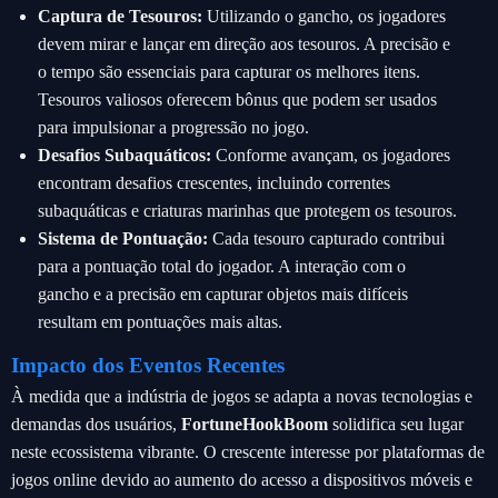
Captura de Tesouros:
Utilizando o gancho, os jogadores
devem mirar e lançar em direção aos tesouros. A precisão e
o tempo são essenciais para capturar os melhores itens.
Tesouros valiosos oferecem bônus que podem ser usados
para impulsionar a progressão no jogo.
Desafios Subaquáticos:
Conforme avançam, os jogadores
encontram desafios crescentes, incluindo correntes
subaquáticas e criaturas marinhas que protegem os tesouros.
Sistema de Pontuação:
Cada tesouro capturado contribui
para a pontuação total do jogador. A interação com o
gancho e a precisão em capturar objetos mais difíceis
resultam em pontuações mais altas.
Impacto dos Eventos Recentes
À medida que a indústria de jogos se adapta a novas tecnologias e
demandas dos usuários,
FortuneHookBoom
solidifica seu lugar
neste ecossistema vibrante. O crescente interesse por plataformas de
jogos online devido ao aumento do acesso a dispositivos móveis e