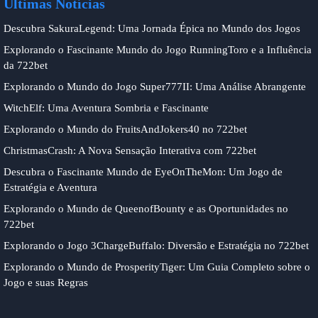
Últimas Notícias
Descubra SakuraLegend: Uma Jornada Épica no Mundo dos Jogos
Explorando o Fascinante Mundo do Jogo RunningToro e a Influência
da 722bet
Explorando o Mundo do Jogo Super777II: Uma Análise Abrangente
WitchElf: Uma Aventura Sombria e Fascinante
Explorando o Mundo do FruitsAndJokers40 no 722bet
ChristmasCrash: A Nova Sensação Interativa com 722bet
Descubra o Fascinante Mundo de EyeOnTheMon: Um Jogo de
Estratégia e Aventura
Explorando o Mundo de QueenofBounty e as Oportunidades no
722bet
Explorando o Jogo 3ChargeBuffalo: Diversão e Estratégia no 722bet
Explorando o Mundo de ProsperityTiger: Um Guia Completo sobre o
Jogo e suas Regras