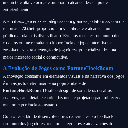
internet de alta velocidade ampliou o alcance desse tipo de
entretenimento.
Além disso, parcerias estratégicas com grandes plataformas, como a
renomada
722bet
, proporcionam visibilidade e alcance a um
público ainda mais diversificado. Eventos recentes no mundo dos
cassinos online ressaltam a importância de jogos interativos e
envolventes para a retenção de jogadores, potencializando uma
maior interação social e competitiva.
A Evolução de Jogos como FortuneHookBoom
A inovação constante em elementos visuais e na narrativa dos jogos
é um aspecto determinante na popularidade de
FortuneHookBoom
. Desde o design de som até os desafios
criativos, cada detalhe é cuidadosamente projetado para oferecer a
melhor experiência ao usuário.
Com o respaldo de desenvolvedores experientes e o feedback
contínuo dos jogadores, melhorias regulares e atualizações de