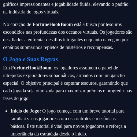
gráficos impressionantes e jogabilidade fluida, elevando o padrão
na indústria de jogos virtuais.
No coração de
FortuneHookBoom
está a busca por tesouros
escondidos nas profundezas dos oceanos virtuais. Os jogadores são
desafiados a enfrentar desafios intrigantes enquanto navegam por
cenários submarinos repletos de mistérios e recompensas.
O Jogo e Suas Regras
Em
FortuneHookBoom
, os jogadores assumem o papel de
intrépidos exploradores subaquáticos, armados com um gancho
especial. O objetivo principal é capturar tesouros, garantindo que
cada jogada seja otimizada para maximizar prêmios e progredir nas
fases do jogo.
Inicio do Jogo:
O jogo começa com um breve tutorial para
familiarizar os jogadores com os controles e mecânicas
básicas. Este tutorial é vital para novos jogadores e reforça a
importância da estratégia desde o início.