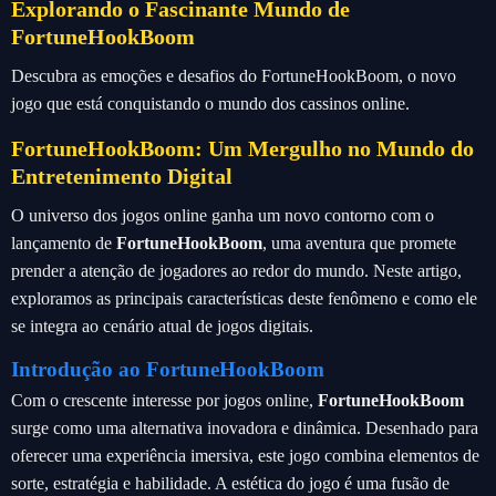
Explorando o Fascinante Mundo de
FortuneHookBoom
Descubra as emoções e desafios do FortuneHookBoom, o novo
jogo que está conquistando o mundo dos cassinos online.
FortuneHookBoom: Um Mergulho no Mundo do
Entretenimento Digital
O universo dos jogos online ganha um novo contorno com o
lançamento de
FortuneHookBoom
, uma aventura que promete
prender a atenção de jogadores ao redor do mundo. Neste artigo,
exploramos as principais características deste fenômeno e como ele
se integra ao cenário atual de jogos digitais.
Introdução ao FortuneHookBoom
Com o crescente interesse por jogos online,
FortuneHookBoom
surge como uma alternativa inovadora e dinâmica. Desenhado para
oferecer uma experiência imersiva, este jogo combina elementos de
sorte, estratégia e habilidade. A estética do jogo é uma fusão de