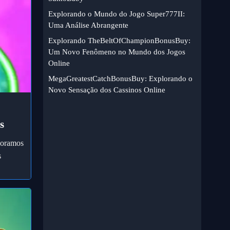
Explorando o Mundo do Jogo Super777II:
Uma Análise Abrangente
Explorando TheBeltOfChampionBonusBuy:
Um Novo Fenômeno no Mundo dos Jogos
Online
MegaGreatestCatchBonusBuy: Explorando o
Novo Sensação dos Cassinos Online
s
loramos
s