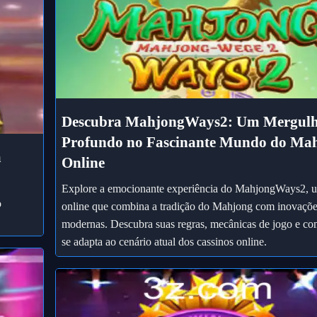
Descubra MahjongWays2: Um Mergul
Profundo no Fascinante Mundo do Ma
a
Online
Explore a emocionante experiência do MahjongWays2, 
o
online que combina a tradição do Mahjong com inovaçõ
modernas. Descubra suas regras, mecânicas de jogo e co
se adapta ao cenário atual dos cassinos online.