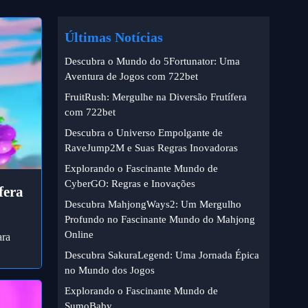
Últimas Notícias
Descubra o Mundo do 5Fortunator: Uma
Aventura de Jogos com 722bet
FruitRush: Mergulhe na Diversão Frutífera
com 722bet
Descubra o Universo Empolgante de
RaveJump2M e Suas Regras Inovadoras
Explorando o Fascinante Mundo de
CyberGO: Regras e Inovações
fera
Descubra MahjongWays2: Um Mergulho
Profundo no Fascinante Mundo do Mahjong
Online
ara
Descubra SakuraLegend: Uma Jornada Épica
no Mundo dos Jogos
Explorando o Fascinante Mundo de
SumoBaby