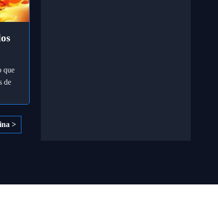
dos
o que
s de
ina >