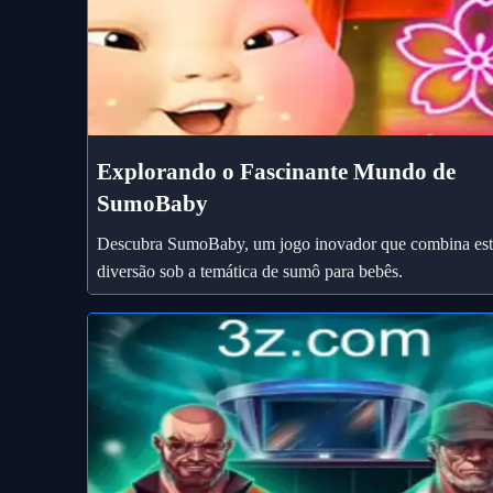
Explorando o Fascinante Mundo de
SumoBaby
Descubra SumoBaby, um jogo inovador que combina estr
diversão sob a temática de sumô para bebês.