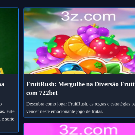
ma
FruitRush: Mergulhe na Diversão Frutí
com 722bet
o
Descubra como jogar FruitRush, as regras e estratégias p
as. Este
vencer neste emocionante jogo de frutas.
 e sorte