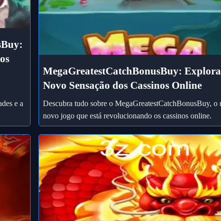
sBuy:
os
MegaGreatestCatchBonusBuy: Explora
Novo Sensação dos Cassinos Online
des e a
Descubra tudo sobre o MegaGreatestCatchBonusBuy, o 
novo jogo que está revolucionando os cassinos online.