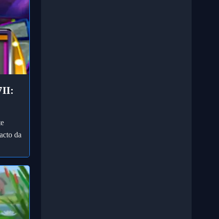
II:
te
pacto da