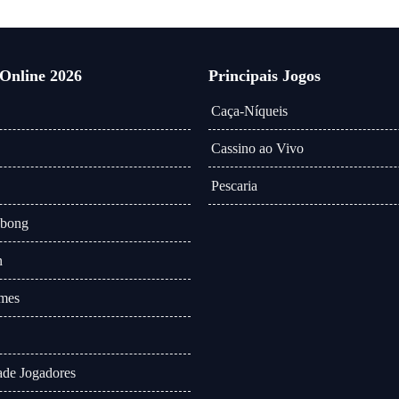
 Online 2026
Principais Jogos
Caça-Níqueis
Cassino ao Vivo
Pescaria
abong
n
mes
de Jogadores