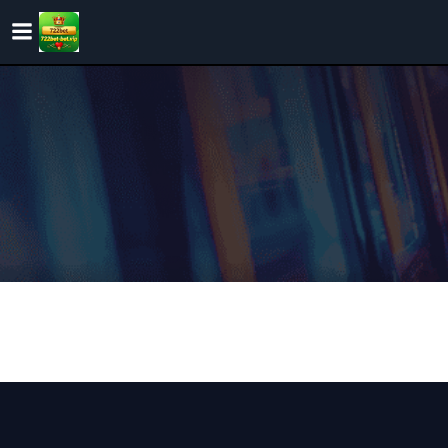
Pular
para
o
conteúdo