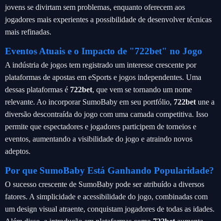
jovens se divirtam sem problemas, enquanto oferecem aos
jogadores mais experientes a possibilidade de desenvolver técnicas
mais refinadas.
Eventos Atuais e o Impacto de "722bet" no Jogo
A indústria de jogos tem registrado um interesse crescente por
plataformas de apostas em eSports e jogos independentes. Uma
dessas plataformas é
722bet
, que vem se tornando um nome
relevante. Ao incorporar SumoBaby em seu portfólio,
722bet
une a
diversão descontraída do jogo com uma camada competitiva. Isso
permite que espectadores e jogadores participem de torneios e
eventos, aumentando a visibilidade do jogo e atraindo novos
adeptos.
Por que SumoBaby Está Ganhando Popularidade?
O sucesso crescente de SumoBaby pode ser atribuído a diversos
fatores. A simplicidade e acessibilidade do jogo, combinadas com
um design visual atraente, conquistam jogadores de todas as idades.