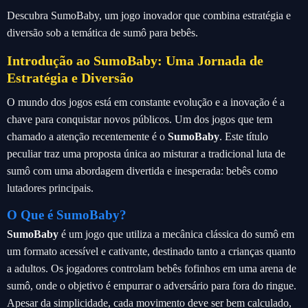
Descubra SumoBaby, um jogo inovador que combina estratégia e
diversão sob a temática de sumô para bebês.
Introdução ao SumoBaby: Uma Jornada de
Estratégia e Diversão
O mundo dos jogos está em constante evolução e a inovação é a
chave para conquistar novos públicos. Um dos jogos que tem
chamado a atenção recentemente é o
SumoBaby
. Este título
peculiar traz uma proposta única ao misturar a tradicional luta de
sumô com uma abordagem divertida e inesperada: bebês como
lutadores principais.
O Que é SumoBaby?
SumoBaby
é um jogo que utiliza a mecânica clássica do sumô em
um formato acessível e cativante, destinado tanto a crianças quanto
a adultos. Os jogadores controlam bebês fofinhos em uma arena de
sumô, onde o objetivo é empurrar o adversário para fora do ringue.
Apesar da simplicidade, cada movimento deve ser bem calculado,