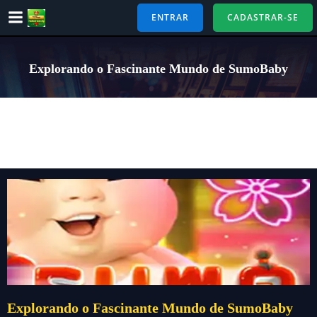
Pular
ENTRAR
CADASTRAR-SE
para
o
conteúdo
Explorando o Fascinante Mundo de SumoBaby
Explorando o Fascinante Mundo de SumoBaby