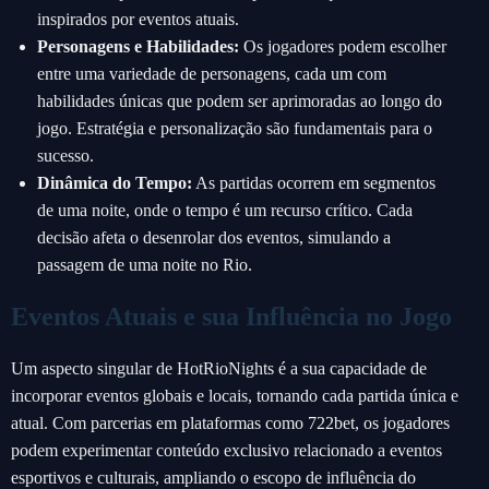
inspirados por eventos atuais.
Personagens e Habilidades:
Os jogadores podem escolher
entre uma variedade de personagens, cada um com
habilidades únicas que podem ser aprimoradas ao longo do
jogo. Estratégia e personalização são fundamentais para o
sucesso.
Dinâmica do Tempo:
As partidas ocorrem em segmentos
de uma noite, onde o tempo é um recurso crítico. Cada
decisão afeta o desenrolar dos eventos, simulando a
passagem de uma noite no Rio.
Eventos Atuais e sua Influência no Jogo
Um aspecto singular de HotRioNights é a sua capacidade de
incorporar eventos globais e locais, tornando cada partida única e
atual. Com parcerias em plataformas como 722bet, os jogadores
podem experimentar conteúdo exclusivo relacionado a eventos
esportivos e culturais, ampliando o escopo de influência do