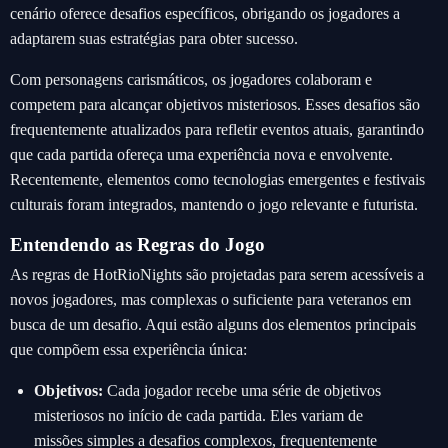
cenário oferece desafios específicos, obrigando os jogadores a
adaptarem suas estratégias para obter sucesso.
Com personagens carismáticos, os jogadores colaboram e
competem para alcançar objetivos misteriosos. Esses desafios são
frequentemente atualizados para refletir eventos atuais, garantindo
que cada partida ofereça uma experiência nova e envolvente.
Recentemente, elementos como tecnologias emergentes e festivais
culturais foram integrados, mantendo o jogo relevante e futurista.
Entendendo as Regras do Jogo
As regras de HotRioNights são projetadas para serem acessíveis a
novos jogadores, mas complexas o suficiente para veteranos em
busca de um desafio. Aqui estão alguns dos elementos principais
que compõem essa experiência única:
Objetivos:
Cada jogador recebe uma série de objetivos
misteriosos no início de cada partida. Eles variam de
missões simples a desafios complexos, frequentemente