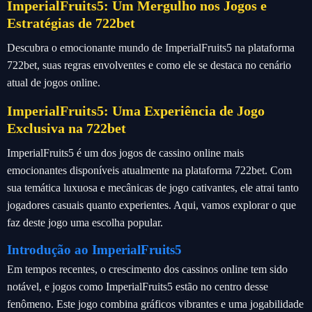
ImperialFruits5: Um Mergulho nos Jogos e
Estratégias de 722bet
Descubra o emocionante mundo de ImperialFruits5 na plataforma
722bet, suas regras envolventes e como ele se destaca no cenário
atual de jogos online.
ImperialFruits5: Uma Experiência de Jogo
Exclusiva na 722bet
ImperialFruits5 é um dos jogos de cassino online mais
emocionantes disponíveis atualmente na plataforma 722bet. Com
sua temática luxuosa e mecânicas de jogo cativantes, ele atrai tanto
jogadores casuais quanto experientes. Aqui, vamos explorar o que
faz deste jogo uma escolha popular.
Introdução ao ImperialFruits5
Em tempos recentes, o crescimento dos cassinos online tem sido
notável, e jogos como ImperialFruits5 estão no centro desse
fenômeno. Este jogo combina gráficos vibrantes e uma jogabilidade