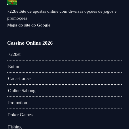
722betSite de apostas online com diversas opções de jogos e
promoções
Mapa do site do Google
Cassino Online 2026
722bet
Entrar
Cadastrar-se
Online Sabong
Promotion
Poker Games
Fishing