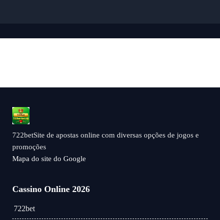
722betSite de apostas online com diversas opções de jogos e
promoções
Mapa do site do Google
Cassino Online 2026
722bet