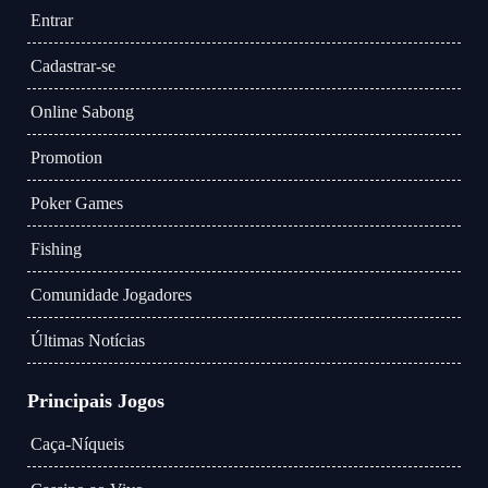
Entrar
Cadastrar-se
Online Sabong
Promotion
Poker Games
Fishing
Comunidade Jogadores
Últimas Notícias
Principais Jogos
Caça-Níqueis