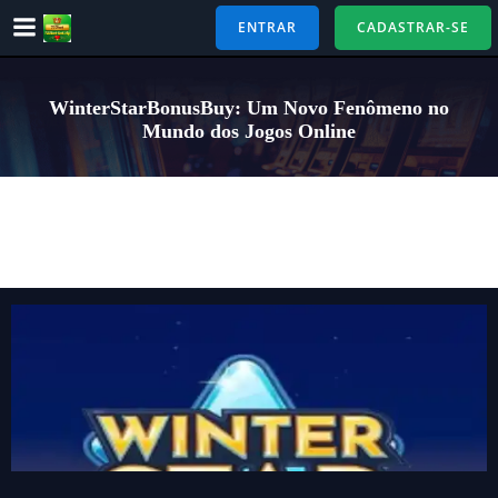
Pular
ENTRAR
CADASTRAR-SE
para
o
conteúdo
WinterStarBonusBuy: Um Novo Fenômeno no
Mundo dos Jogos Online