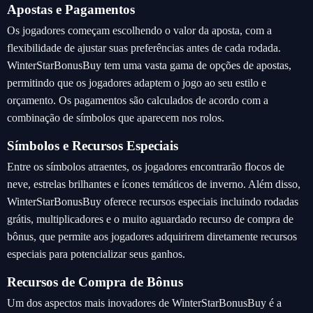
Apostas e Pagamentos
Os jogadores começam escolhendo o valor da aposta, com a
flexibilidade de ajustar suas preferências antes de cada rodada.
WinterStarBonusBuy tem uma vasta gama de opções de apostas,
permitindo que os jogadores adaptem o jogo ao seu estilo e
orçamento. Os pagamentos são calculados de acordo com a
combinação de símbolos que aparecem nos rolos.
Símbolos e Recursos Especiais
Entre os símbolos atraentes, os jogadores encontrarão flocos de
neve, estrelas brilhantes e ícones temáticos de inverno. Além disso,
WinterStarBonusBuy oferece recursos especiais incluindo rodadas
grátis, multiplicadores e o muito aguardado recurso de compra de
bônus, que permite aos jogadores adquirirem diretamente recursos
especiais para potencializar seus ganhos.
Recursos de Compra de Bônus
Um dos aspectos mais inovadores de WinterStarBonusBuy é a