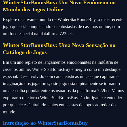
WinterStarBonusBuy: Um Novo Fenômeno no
Mundo dos Jogos Online
Explore o cativante mundo de WinterStarBonusBuy, o mais recente
jogo que está conquistando os entusiastas de cassinos online, com
um foco especial na plataforma 722bet.
WinterStarBonusBuy: Uma Nova Sensação no
Catálogo de Jogos
Em um ano repleto de lançamentos emocionantes na indústria de
cassinos online, WinterStarBonusBuy emergiu como um destaque
especial. Desenvolvido com características únicas que capturam a
imaginação dos jogadores, este jogo está rapidamente se tornando
uma escolha popular entre os usuários da plataforma 722bet. Vamos
explorar o que torna WinterStarBonusBuy tão intrigante e entender
por que ele está atraindo tantos entusiastas de jogos ao redor do
mundo.
Introdução ao WinterStarBonusBuy